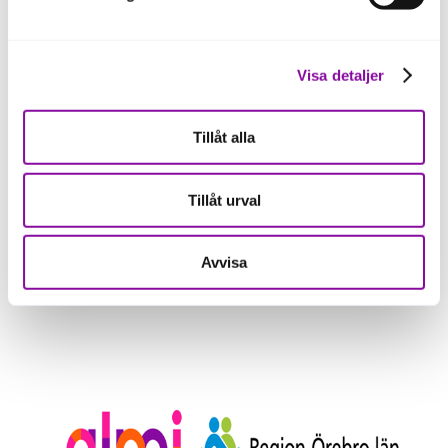
Anmälan
Visa detaljer
Anmäl dig till 6 maj här
Tillåt alla
Tillåt urval
Avvisa