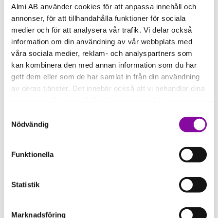
Almi AB använder cookies för att anpassa innehåll och
förkunskaper krävs.
annonser, för att tillhandahålla funktioner för sociala
Vi bjuder på fika.
medier och för att analysera vår trafik. Vi delar också
information om din användning av vår webbplats med
Vår affärskoordinator kommer några
våra sociala medier, reklam- och analyspartners som
veckor innan workshopen att skicka dig
ett mail där du digitalt bekräftar ditt
kan kombinera den med annan information som du har
deltagande.
gett dem eller som de har samlat in från din användning
av deras tjänster. Det innebär också att vi behandlar dina
Tid och plats:
personuppgifter som du kan läsa mer om
här
.
Samtyckesval
Onsdag 6 maj 2026, kl. 16.00 - 18.00.
Om du klickar på avvisa kommer användning av kakor
Nödvändig
eller delning av information enligt ovan, inte att ske,
Vi ses på Almis kontor på B26, Port-
förutom för kakor som är nödvändiga för att hemsidan
Anders gata 9, Västerås.
Funktionella
ska fungera se mer under inställningar.
Statistik
Marknadsföring