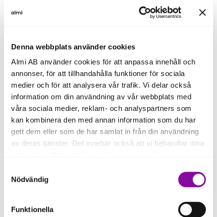
Denna webbplats använder cookies
Almi AB använder cookies för att anpassa innehåll och
annonser, för att tillhandahålla funktioner för sociala
medier och för att analysera vår trafik. Vi delar också
information om din användning av vår webbplats med
våra sociala medier, reklam- och analyspartners som
kan kombinera den med annan information som du har
gett dem eller som de har samlat in från din användning
av deras tjänster. Det innebär också att vi behandlar dina
personuppgifter som du kan läsa mer om
här
.
Samtyckesval
Vill du veta mer?
Om du klickar på avvisa kommer användning av kakor
Nödvändig
eller delning av information enligt ovan, inte att ske,
förutom för kakor som är nödvändiga för att hemsidan
Slå en signal till
Funktionella
ska fungera se mer under inställningar.