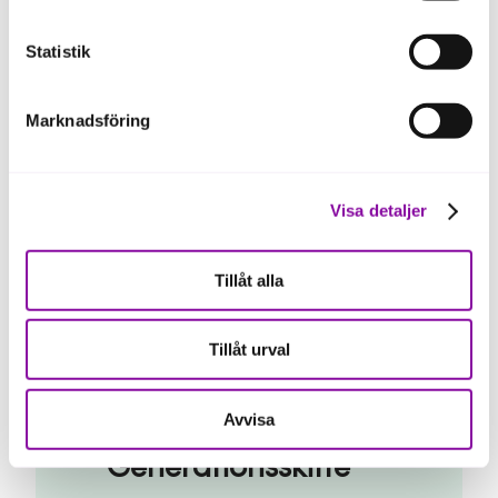
rådgivare Emma 0720-
096383 eller Erik 0724-
Statistik
509755
Marknadsföring
Visa detaljer
Tillåt alla
Jag vill anmäla mitt
Tillåt urval
intresse för
Avvisa
workshopserien
Generationsskifte