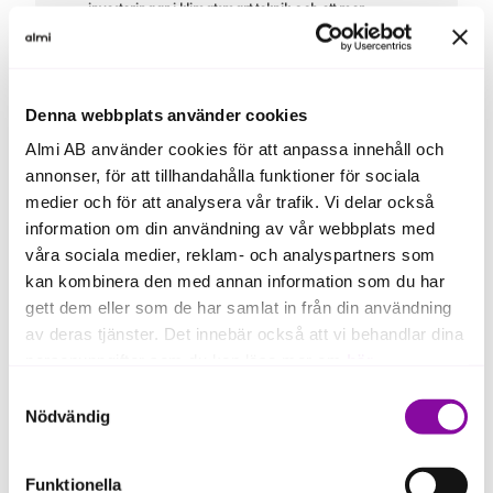
investeringar i klimatsmart teknik och ett mer
hållbart lantbruk för framtiden.
Läs mer om Halla Gårds
Denna webbplats använder cookies
resa och satsningen på
Almi AB använder cookies för att anpassa innehåll och
hållbar tillväxt.
annonser, för att tillhandahålla funktioner för sociala
medier och för att analysera vår trafik. Vi delar också
information om din användning av vår webbplats med
våra sociala medier, reklam- och analyspartners som
kan kombinera den med annan information som du har
gett dem eller som de har samlat in från din användning
av deras tjänster. Det innebär också att vi behandlar dina
personuppgifter som du kan läsa mer om
här
.
Samtyckesval
Om du klickar på avvisa kommer användning av kakor
Nödvändig
eller delning av information enligt ovan, inte att ske,
förutom för kakor som är nödvändiga för att hemsidan
Funktionella
ska fungera se mer under inställningar.