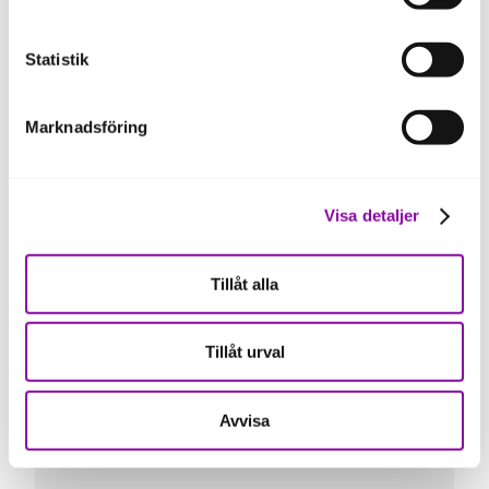
Statistik
Marknadsföring
Visa detaljer
Tillåt alla
Genom samverkan mellan bank och Almi fick
Nord Ability rätt förutsättningar att utveckla
innovativa lösningar för personer med
Tillåt urval
benproteser. Med finansiering för
produktutveckling, uppskalning och egen
produktion har bolaget kunnat växa och etablera
Avvisa
sig på flera internationella marknader.