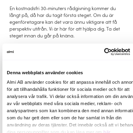
En kostnadsfri 30-minuters rådgivning kommer du
långt på, då har du tagit första steget. Om du är
egenföretagare kan det vara ännu viktigare att få
perspektiv utifrån. Vi är här för att hjälpa dig. Ta det
steget innan du går på knäna.
Vill du veta mer?
Kontakta
Marie Bengtsson
Denna webbplats använder cookies
Almi AB använder cookies för att anpassa innehåll och annon
för att tillhandahålla funktioner för sociala medier och för att
analysera vår trafik. Vi delar också information om din anvä
av vår webbplats med våra sociala medier, reklam- och
analyspartners som kan kombinera den med annan informat
som du har gett dem eller som de har samlat in från din
Du kanske också är
användning av deras tjänster. Det innebär också att vi behan
intresserad av ...
dina personuppgifter som du kan läsa mer om
här
.