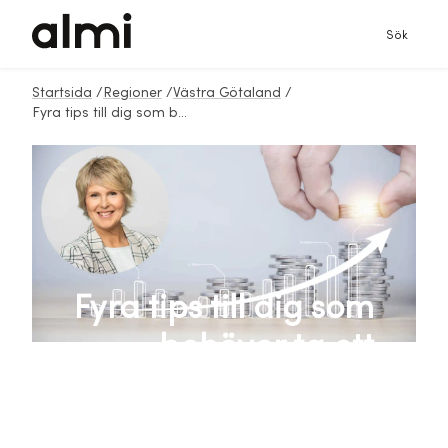
Sök
Startsida
/
Regioner
/
Västra Götaland
/
Fyra tips till dig som behöver ta ett företagslån
Fyra tips till dig som
behöver ta ett
företagslån