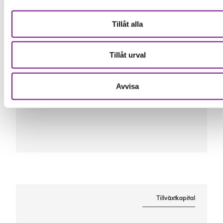
bidra med mer än kapital – erfarenhet
och nätverk är minst lika värdefullt.
Tillåt alla
Tillåt urval
Glöm inte att ha kul. Det är i de
inspirerande och energigivande
stunderna du hittar drivkraften att
Avvisa
fortsätta.
Tillväxtkapital