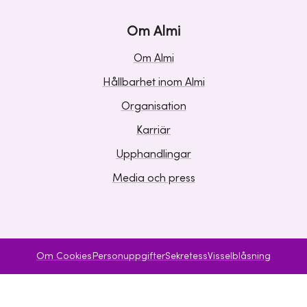
Om Almi
Om Almi
Hållbarhet inom Almi
Organisation
Karriär
Upphandlingar
Media och press
Om Cookies
Personuppgifter
Sekretess
Visselblåsning