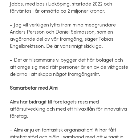
Jobbs, med bas i Lidköping, startade 2022 och
förväntas i år omsätta ca 2 miljoner kronor.
– Jag vill verkligen lyfta fram mina medgrundare
Anders Persson och Daniel Selmosson, som en
avgörande del av vår framgång, säger Tobias
Engelbrektsson. De är vansinnigt skickliga.
– Det är tillsammans vi bygger det här bolaget och
att omge sig med rätt personer är en av de viktigaste
delarna i att skapa något framgångsrikt.
Samarbetar med Almi
Almi har bidragit till företagets resa med
affärsutveckling och med ett tillväxtlån för innovativa
företag.
− Almi är ju en fantastisk organisation! Vi har fått
jättefint stöd och hjälp i samband med att vi tagit in