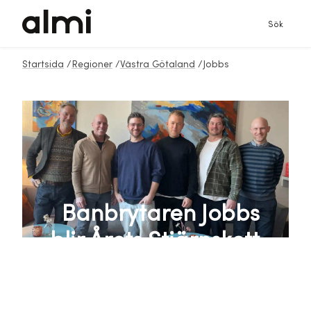
Sök
Startsida
/
Regioner
/
Västra Götaland
/
Jobbs
Banbrytaren Jobbs
blir Årets Stjärnskott
2025