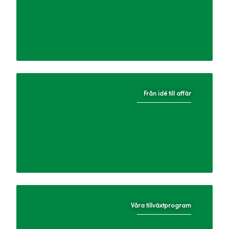
Här ansöker du om lån och
kapital
Från idé till affär
Från idé till affär
Våra tillväxtprogram