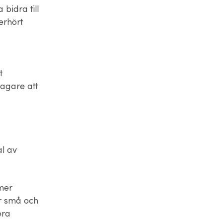
bidra till
erhört
t
tagare att
al av
mer
ör små och
era