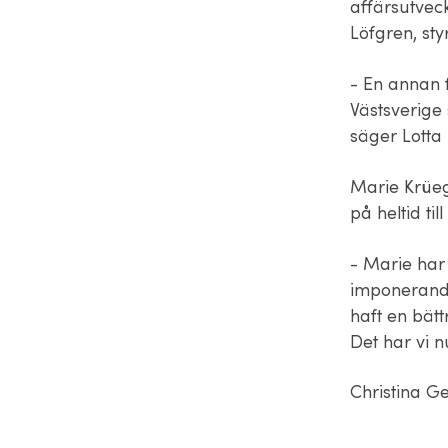
affärsutveck
Löfgren, sty
- En annan 
Västsverige
säger Lotta
Marie Krüeg
på heltid til
- Marie har 
imponerande 
haft en bätt
Det har vi n
Christina Ge