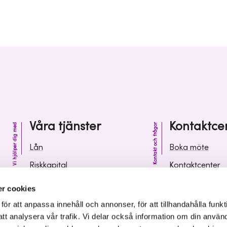
Våra tjänster
Kontaktce
Vi hjälper dig med
Kontakt och frågor
Lån
Boka möte
Riskkapital
Kontaktcenter
Affärsutveckling
Vanliga frågor 
r cookies
Kunskap och inspiration
Leverantörsinf
r att anpassa innehåll och annonser, för att tillhandahålla funkt
att analysera vår trafik. Vi delar också information om din använ