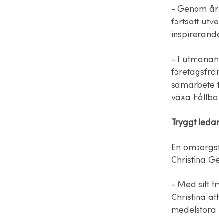
- Genom åren
fortsatt utv
inspirerand
- I utmanan
företagsfräm
samarbete f
växa hållbar
Tryggt leda
En omsorgsfu
Christina Ge
- Med sitt 
Christina a
medelstora 