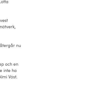
Lotta
vest
nätverk,
 återgår nu
kap och en
e inte ha
Almi Väst.