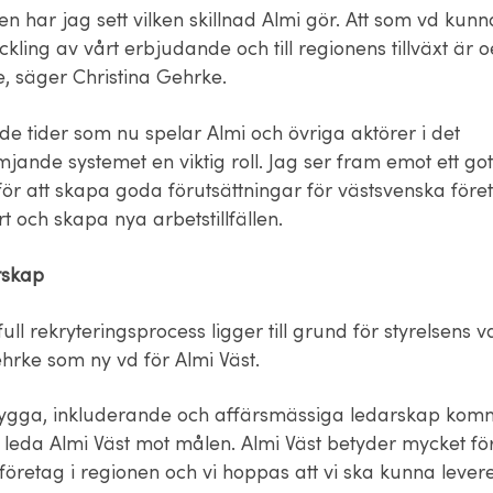
 har jag sett vilken skillnad Almi gör. Att som vd kunna 
eckling av vårt erbjudande och till regionens tillväxt är o
e, säger Christina Gehrke.
de tider som nu spelar Almi och övriga aktörer i det
jande systemet en viktig roll. Jag ser fram emot ett got
ör att skapa goda förutsättningar för västsvenska före
t och skapa nya arbetstillfällen.
rskap
ll rekryteringsprocess ligger till grund för styrelsens v
hrke som ny vd för Almi Väst.
trygga, inkluderande och affärsmässiga ledarskap kom
tt leda Almi Väst mot målen. Almi Väst betyder mycket f
företag i regionen och vi hoppas att vi ska kunna lever