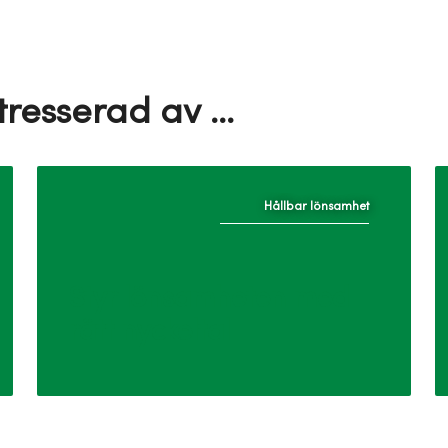
resserad av ...
Hållbar lönsamhet
Styr lönsamheten med
rätt nyckeltal