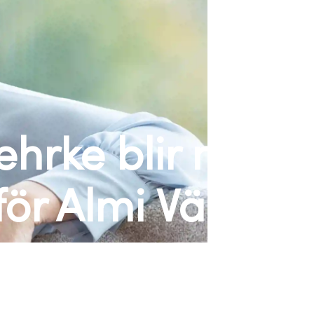
ehrke blir ny
för Almi Väst