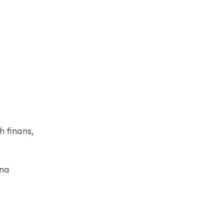
h finans,
gna