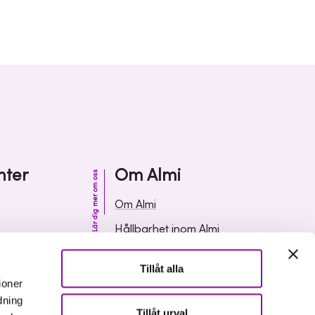
nter
Om Almi
Lär dig mer om oss
Om Almi
Hållbarhet inom Almi
& svar
Organisation
Tillåt alla
ormation
Karriär
ioner
dning
Upphandlingar
Tillåt urval