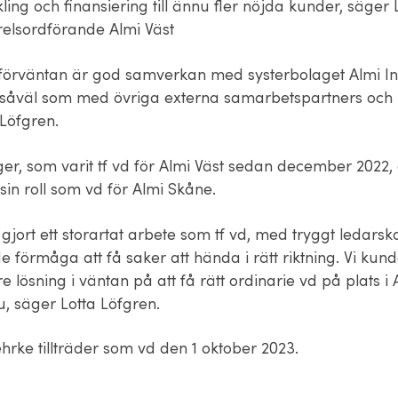
ling och finansiering till ännu fler nöjda kunder, säger 
relsordförande Almi Väst
förväntan är god samverkan med systerbolaget Almi In
 såväl som med övriga externa samarbetspartners och 
 Löfgren.
er, som varit tf vd för Almi Väst sedan december 2022,
l sin roll som vd för Almi Skåne.
gjort ett storartat arbete som tf vd, med tryggt ledars
förmåga att få saker att hända i rätt riktning. Vi kund
re lösning i väntan på att få rätt ordinarie vd på plats i 
u, säger Lotta Löfgren.
hrke tillträder som vd den 1 oktober 2023.