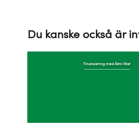
Du kanske också är int
Finansiering med Almi Väst
Här ansöker du om lån
och kapital