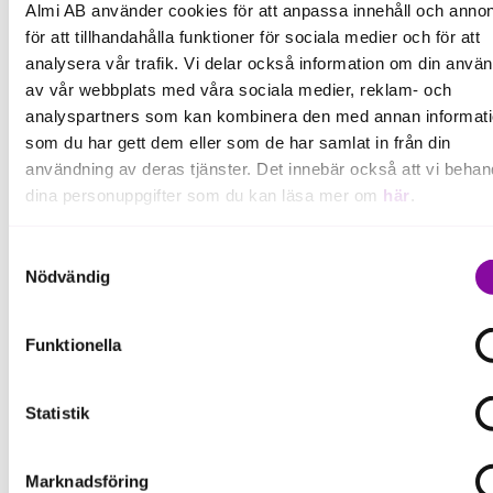
56 procent lyfter den västsvenska innovationskraften
Almi AB använder cookies för att anpassa innehåll och annon
som avgörande:
för att tillhandahålla funktioner för sociala medier och för att
analysera vår trafik. Vi delar också information om din anvä
Almi hjälper företag att ta sina idéer till marknaden
av vår webbplats med våra sociala medier, reklam- och
genom program för innovation, produktutveckling
analyspartners som kan kombinera den med annan informat
och hållbar tillväxt.
som du har gett dem eller som de har samlat in från din
användning av deras tjänster. Det innebär också att vi behan
Behov av kapital i förändring:
dina personuppgifter som du kan läsa mer om
här
.
Almi erbjuder lån och tillväxtfinansiering till företag
som vill och kan växa.
Om du klickar på avvisa kommer användning av kakor eller
Samtyckesval
delning av information enligt ovan, inte att ske, förutom för k
Nödvändig
som är nödvändiga för att hemsidan ska fungera se mer und
inställningar.
Funktionella
Statistik
Marknadsföring