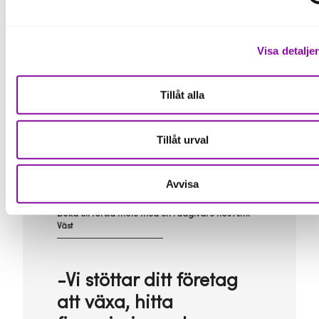
Visa detalje
Tillåt alla
Tillåt urval
Christina Gehrke, vd för Almi Väst och Almi Halland
Avvisa
Boka ett första möte med en rådgivare hos Almi
Väst
-Vi stöttar ditt företag
att växa, hitta