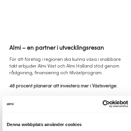
Almi – en partner i utvecklingsresan
För att företag i regionen ska kunna växa i snabbare
takt erbjuder Almi Väst och Almi Halland stöd genom
rådgivning, finansiering och tillväxtprogram.
48 procent planerar att investera mer i Västsverige:
Här finns ett tydligt behov av vägledning och
finansieringslösningar. Almi Väst hjälper företag att
analysera sin affär, hitta rätt finansiering och ställa
om för framtiden.
Denna webbplats använder cookies