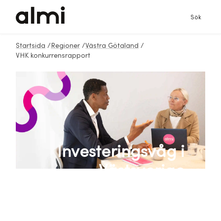
Sök
Startsida
/
Regioner
/
Västra Götaland
/
VHK konkurrensrapport
Investeringsvåg i
Västsverige