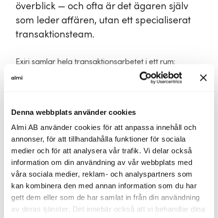
överblick — och ofta är det ägaren själv
som leder affären, utan ett specialiserat
transaktionsteam.
Exiri samlar hela transaktionsarbetet i ett rum:
datarum, due diligence, dokumentkopplad Q&A och
åtgärdsplan — med tydliga roller, ansvar och status i
realtid. Till skillnad från ett traditionellt datarum är
Exiri inte byggt för att lagra data, utan för människan
Denna webbplats använder cookies
som leder affären. Fast pris per dealrum, inga
Almi AB använder cookies för att anpassa innehåll och
offerter, inga dolda tillägg.
annonser, för att tillhandahålla funktioner för sociala
medier och för att analysera vår trafik. Vi delar också
Det här ingår i ett dealrum:
information om din användning av vår webbplats med
Obegränsade användare
våra sociala medier, reklam- och analyspartners som
kan kombinera den med annan information som du har
Upp till 100 GB lagring
gett dem eller som de har samlat in från din användning
Full produkt: datarum, DD, Q&A, action plan
av deras tjänster. Det innebär också att vi behandlar dina