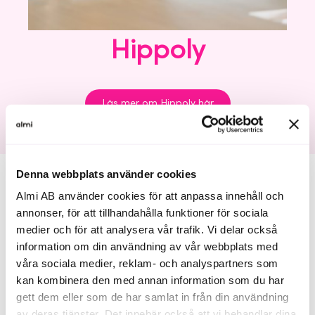
Hippoly
Läs mer om Hippoly här
Denna webbplats använder cookies
Almi AB använder cookies för att anpassa innehåll och
Hippolys plattform möjliggör ett smidigt samarbete
annonser, för att tillhandahålla funktioner för sociala
för styrelser. Hippoly erbjuder Almi Invests
medier och för att analysera vår trafik. Vi delar också
portföljbolag att nyttja plattformen kostnadsfritt
information om din användning av vår webbplats med
under 12 månader, och därefter 50% rabatt på
våra sociala medier, reklam- och analyspartners som
Hippoly Pro.
kan kombinera den med annan information som du har
gett dem eller som de har samlat in från din användning
Skapa konto på Hippolys hemsida, och uppgradera
av deras tjänster. Det innebär också att vi behandlar dina