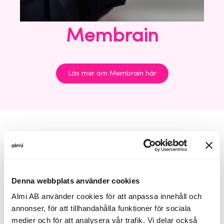
Membrain
Läs mer om Membrain här
Till skillnad från traditionella CRM-system som
fokuserar på att logga information, bygger
Membrain på att stödja, uppmuntra och guida
Denna webbplats använder cookies
framgångsrika beteenden inom B2B-försäljning.
Almi AB använder cookies för att anpassa innehåll och
Genom visuella säljprocesser som kan integrera
annonser, för att tillhandahålla funktioner för sociala
lärande material snabbar Membrain upp
medier och för att analysera vår trafik. Vi delar också