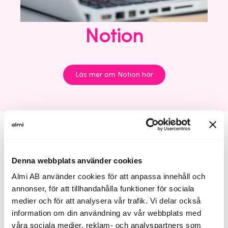
Notion
Läs mer om Notion här
Med Notion kan företag centralisera och organisera
Denna webbplats använder cookies
all sin information (exempelvis dokumenthantering,
CRM, intranät, projektledning, och
Almi AB använder cookies för att anpassa innehåll och
teamkommunikation) i en enda plattform. Notion
annonser, för att tillhandahålla funktioner för sociala
hjälper också företag att effektivisera sina
medier och för att analysera vår trafik. Vi delar också
arbetsflöden genom att ersätta flera verktyg med en
information om din användning av vår webbplats med
enda lösning, vilket sparar tid och resurser.
våra sociala medier, reklam- och analyspartners som