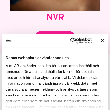
NVR
Läs mer om NVR
Denna webbplats använder cookies
Almi AB använder cookies för att anpassa innehåll och
annonser, för att tillhandahålla funktioner för sociala
Sveriges ledande plattform för ‘equity management’.
medier och för att analysera vår trafik. Vi delar också
Sköt din digitala aktiebok och hantera nyemissioner,
information om din användning av vår webbplats med
optioner, derivat och splittar med mera.
våra sociala medier, reklam- och analyspartners som
NVR erbjuder Almi Invests portföljbolag 30% rabatt
kan kombinera den med annan information som du har
under 24 månader, samt 2 timmar gratis onboarding.
gett dem eller som de har samlat in från din användning
Använd koden FRIENDOFALMI.
av deras tjänster. Det innebär också att vi behandlar dina