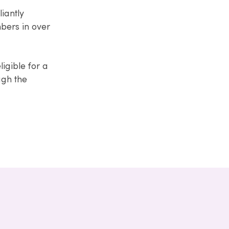
iantly
bers in over
igible for a
ugh the