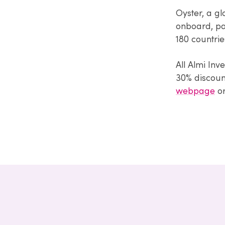
Oyster, a g
onboard, pa
180 countrie
All Almi Inv
30% discoun
webpage
or