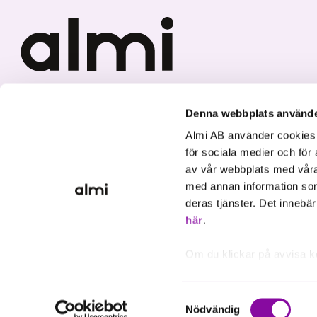
Vi investerar i hållbar tillväxt
Denna webbplats använde
Almi AB använder cookies fö
för sociala medier och för 
av vår webbplats med våra
med annan information som
deras tjänster. Det innebä
här
.
Om du klickar på avvisa k
inte att ske, förutom för 
inställningar.
Samtyckesval
Nödvändig