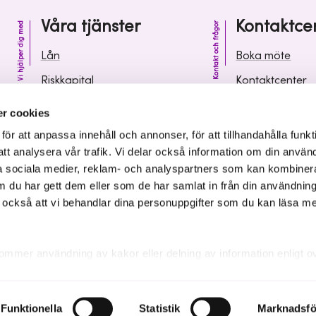
Våra tjänster
Kontaktce
Vi hjälper dig med
Kontakt och frågor
Lån
Boka möte
Riskkapital
Kontaktcenter
Affärsutveckling
Vanliga frågor 
r cookies
Kunskap och inspiration
Leverantörsinf
r att anpassa innehåll och annonser, för att tillhandahålla funkt
att analysera vår trafik. Vi delar också information om din använ
 sociala medier, reklam- och analyspartners som kan kombiner
 du har gett dem eller som de har samlat in från din användnin
r också att vi behandlar dina personuppgifter som du kan läsa m
ommer användning av kakor eller delning av information enligt o
kakor som är nödvändiga för att hemsidan ska fungera se mer und
Funktionella
Statistik
Marknadsfö