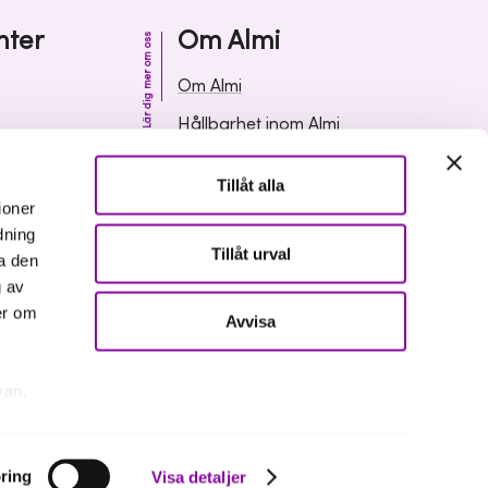
nter
Om Almi
Lär dig mer om oss
Om Almi
Hållbarhet inom Almi
& svar
Organisation
Tillåt alla
ormation
Karriär
ioner
dning
Upphandlingar
Tillåt urval
a den
Media och press
g av
er om
Avvisa
van,
er
ring
Visa detaljer