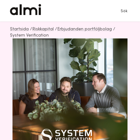
Sök
Startsida
/
Riskkapital
/
Erbjudanden portföljbolag
/
System Verification