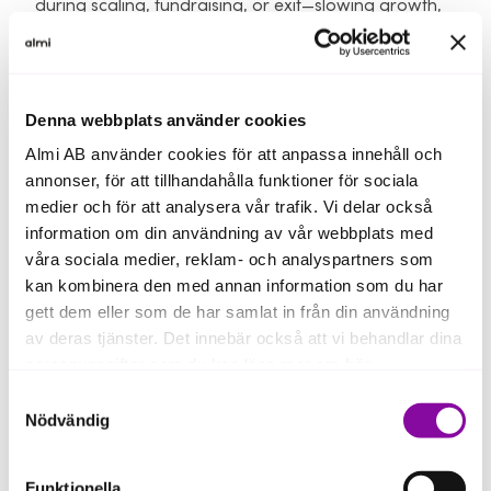
during scaling, fundraising, or exit—slowing growth,
increasing risk, and driving up future costs.
Companies that invest early in code quality send a
clear signal: professional execution, strong ROI on
Denna webbplats använder cookies
engineering, reduced risk, and a scalable, fundable
Almi AB använder cookies för att anpassa innehåll och
business.
annonser, för att tillhandahålla funktioner för sociala
Early Tech Review
medier och för att analysera vår trafik. Vi delar också
information om din användning av vår webbplats med
A fast, high-impact snapshot of your software’s
våra sociala medier, reklam- och analyspartners som
technical health from an investor perspective. The
kan kombinera den med annan information som du har
Early Tech Review focuses on code quality,
gett dem eller som de har samlat in från din användning
maintainability, and key contributors to identify early
av deras tjänster. Det innebär också att vi behandlar dina
red flags affecting scalability or valuation. It is an
personuppgifter som du kan läsa mer om
här
.
efficient first step ahead of funding rounds, scaling
Samtyckesval
decisions, or future Tech Due Diligence, delivered as
Om du klickar på avvisa kommer användning av kakor
Nödvändig
a concise red-flag report with clear priorities.
eller delning av information enligt ovan, inte att ske,
förutom för kakor som är nödvändiga för att hemsidan
Normal price
: €2,000
Funktionella