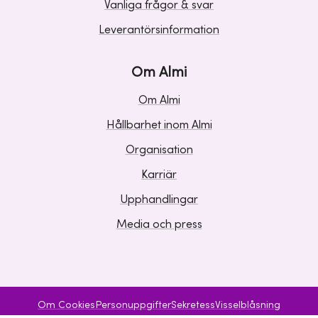
Vanliga frågor & svar
Leverantörsinformation
Om Almi
Om Almi
Hållbarhet inom Almi
Organisation
Karriär
Upphandlingar
Media och press
Om Cookies
Personuppgifter
Sekretess
Visselblåsning