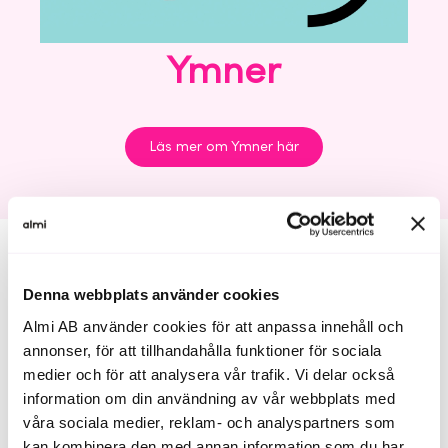
Ymner
Läs mer om Ymner här
Ymner rådger kring offentlig
Denna webbplats använder cookies
finansiering
Almi AB använder cookies för att anpassa innehåll och
annonser, för att tillhandahålla funktioner för sociala
Ymner gör det enkelt att hitta och söka offentlig
medier och för att analysera vår trafik. Vi delar också
finansiering. Ymner erbjuder Almi Invests
information om din användning av vår webbplats med
portföljbolag 1 timmes kostnadsfri rådgivning om
våra sociala medier, reklam- och analyspartners som
offentlig finansiering som exempelvis kan användas
kan kombinera den med annan information som du har