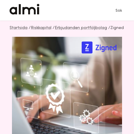
Sök
Startsida
/
Riskkapital
/
Erbjudanden portföljbolag
/
Zigned