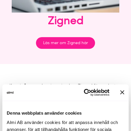
Zigned
Läs mer om Zigned här
Kom igång med e-signering hos Zigned för endast
39 kr per ärende! Som portföljbolag hos Almi Invest
har du tillgång till en kanondeal hos Zigned med hela
20% rabatt.
Denna webbplats använder cookies
Zigned är Sveriges mest uppskattade webbplattform
Almi AB använder cookies för att anpassa innehåll och
för e-signering. Förutom ett busenkelt
annonser, för att tillhandahålla funktioner för sociala