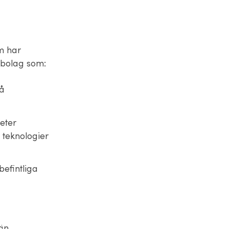
m har
r bolag som:
på
eter
 teknologier
efintliga
än.