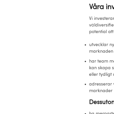
Våra inv
Vi investera
väldiversif
potential at
utvecklar ny
marknaden o
har team me
kan skapa s
eller tydlig
adresserar 
marknader
Dessutom
ha merparte