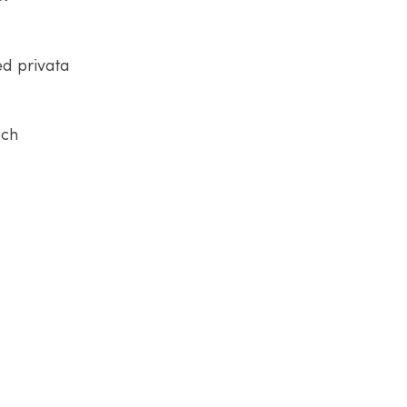
ed privata
och