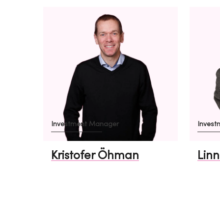
Investment Manager
Invest
Kristofer Öhman
Linn