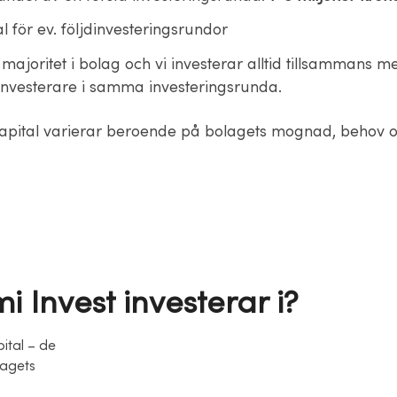
al för ev. följdinvesteringsrundor
g majoritet i bolag och vi investerar alltid tillsammans m
nvesterare i samma investeringsrunda.
kapital varierar beroende på bolagets mognad, behov 
 Invest investerar i?
pital – de
lagets