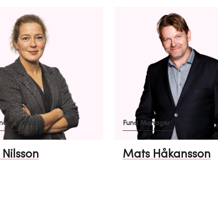
ment Manager
Fund Manager
 Nilsson
Mats Håkansson