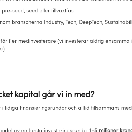
i pre-seed, seed eller tillväxtfas
inom branscherna Industry, Tech, DeepTech, Sustainabilit
för fler medinvesterare (vi investerar aldrig ensamma 
a)
ket kapital går vi in med?
r i tidiga finansieringsrundor och alltid tillsammans med
 andel av en första investeringsrunda:
1–5 miljoner kron