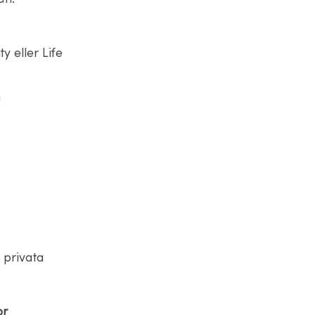
y eller Life
i
 privata
or