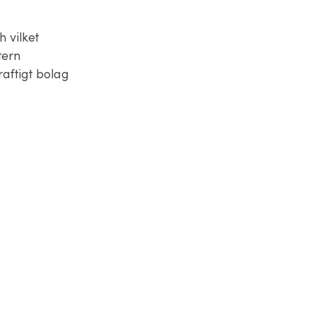
h vilket
tern
raftigt bolag