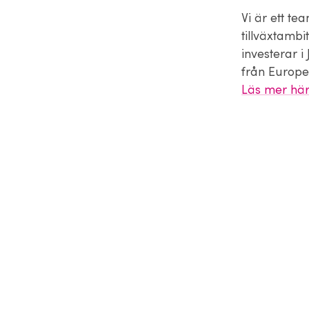
Vi är ett t
tillväxtambit
investerar 
från Europe
Läs mer hä