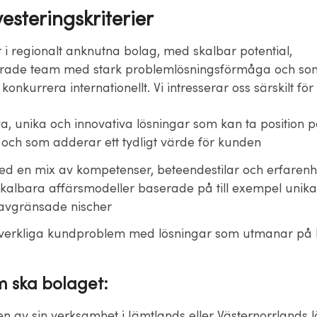
esteringskriterier
r i regionalt anknutna bolag, med skalbar potential,
ierade team med stark problemlösningsförmåga och so
t konkurrera internationellt. Vi intresserar oss särskilt fö
a, unika och innovativa lösningar som kan ta position 
ch som adderar ett tydligt värde för kunden
d en mix av kompetenser, beteendestilar och erfarenh
kalbara affärsmodeller baserade på till exempel unika
t avgränsade nischer
verkliga kundproblem med lösningar som utmanar på b
 ska bolaget:
n av sin verksamhet i Jämtlands eller Västernorrlands l