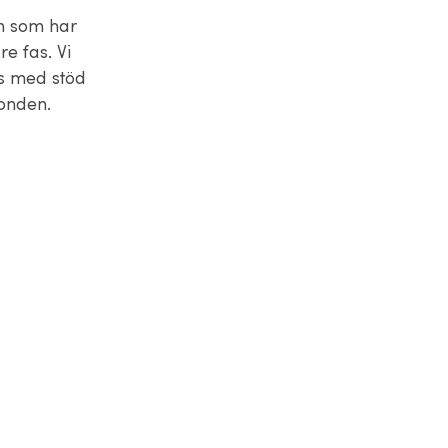
on som har
re fas. Vi
rs med stöd
onden.