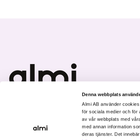
Denna webbplats använde
Vi investerar i hållbar tillväxt
Almi AB använder cookies fö
för sociala medier och för 
av vår webbplats med våra
med annan information som
deras tjänster. Det innebä