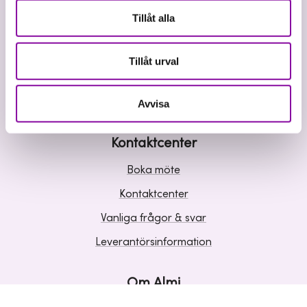
Våra tjänster
Tillåt alla
Lån
Riskkapital
Tillåt urval
Affärsutveckling
Kunskap och inspiration
Avvisa
Kontaktcenter
Boka möte
Kontaktcenter
Vanliga frågor & svar
Leverantörsinformation
Om Almi