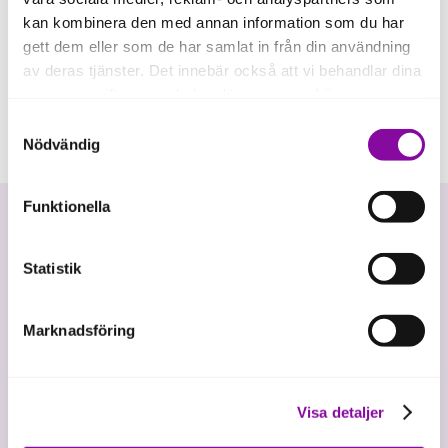
kan kombinera den med annan information som du har
gett dem eller som de har samlat in från din användning
av deras tjänster. Det innebär också att vi behandlar dina
personuppgifter som du kan läsa mer om
här
.
Samtyckesval
Om du klickar på avvisa kommer användning av kakor
Nödvändig
eller delning av information enligt ovan, inte att ske,
förutom för kakor som är nödvändiga för att hemsidan
Funktionella
ska fungera se mer under inställningar.
Statistik
Marknadsföring
Vi investerar i hållbar tillväxt
Visa detaljer