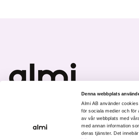
Denna webbplats använde
Vi investerar i hållbar tillväxt
Almi AB använder cookies fö
för sociala medier och för 
av vår webbplats med våra
med annan information som
deras tjänster. Det innebä