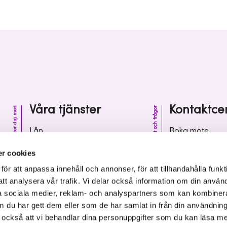
Våra tjänster
Kontaktce
Vi hjälper dig med
Kontakt och frågor
Lån
Boka möte
Riskkapital
Kontaktcenter
r cookies
Affärsutveckling
Vanliga frågor 
r att anpassa innehåll och annonser, för att tillhandahålla funkt
att analysera vår trafik. Vi delar också information om din använ
Kunskap och inspiration
Leverantörsinf
 sociala medier, reklam- och analyspartners som kan kombiner
 du har gett dem eller som de har samlat in från din användnin
r också att vi behandlar dina personuppgifter som du kan läsa m