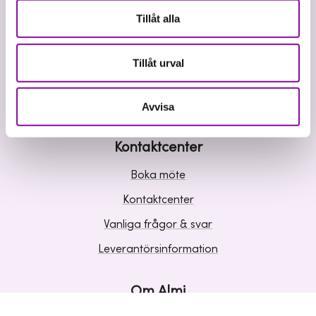
Våra tjänster
Tillåt alla
Lån
Riskkapital
Tillåt urval
Affärsutveckling
Kunskap och inspiration
Avvisa
Kontaktcenter
Boka möte
Kontaktcenter
Vanliga frågor & svar
Leverantörsinformation
Om Almi