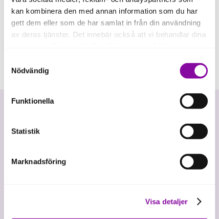
kan kombinera den med annan information som du har
gett dem eller som de har samlat in från din användning
av deras tjänster. Det innebär också att vi behandlar dina
personuppgifter som du kan läsa mer om
här
.
Samtyckesval
Om du klickar på avvisa kommer användning av kakor
Nödvändig
eller delning av information enligt ovan, inte att ske,
förutom för kakor som är nödvändiga för att hemsidan
Funktionella
ska fungera se mer under inställningar.
Statistik
Marknadsföring
Vi investerar i hållbar tillväxt
Visa detaljer