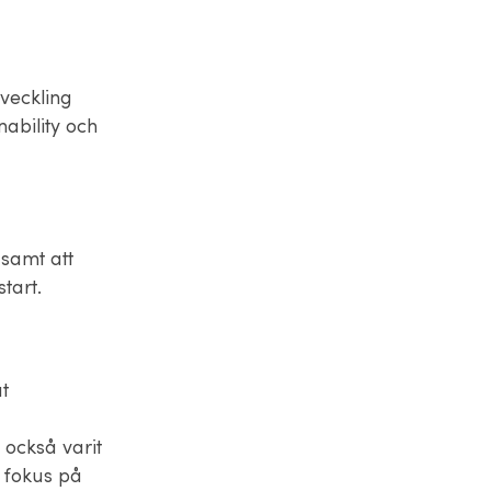
veckling
nability och
 samt att
tart.
t
 också varit
 fokus på