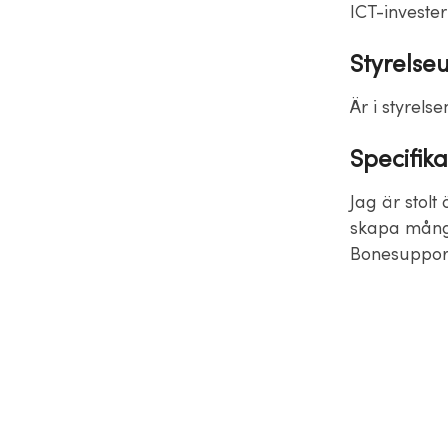
ICT-invester
Styrelse
Är i styrels
Specifika
Jag är stolt 
skapa många
Bonesuppor