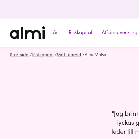
Lån
Riskkapital
Affärsutveckling
Startsida
/
Riskkapital
/
Möt teamet
/
Alex Molvin
"Jag brinn
lyckas 
leder till