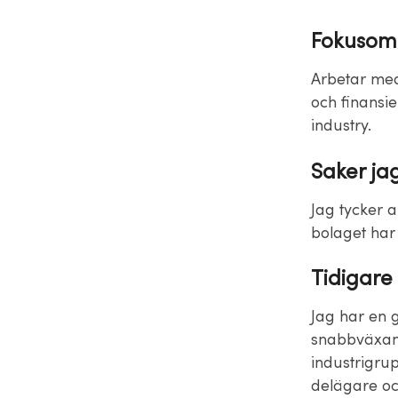
Fokusom
Arbetar med
och finansie
industry.
Saker jag
Jag tycker a
bolaget har 
Tidigare
Jag har en 
snabbväxand
industrigru
delägare oc