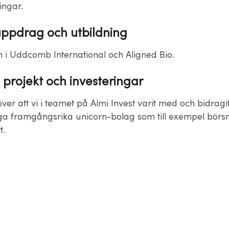
ingar.
uppdrag och utbildning
en i Uddcomb International och Aligned Bio.
 projekt och investeringar
över att vi i teamet på Almi Invest varit med och bidragit t
 framgångsrika unicorn-bolag som till exempel börs
t.