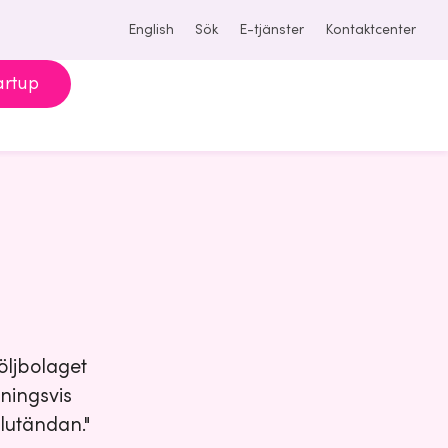
English
Sök
E-tjänster
Kontaktcenter
artup
följbolaget
ningsvis
slutändan."