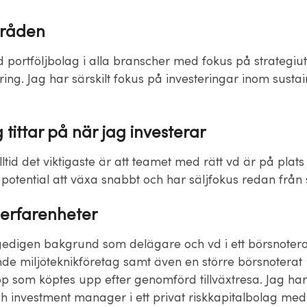
råden
 portföljbolag i alla branscher med fokus på strategiut
ring. Jag har särskilt fokus på investeringar inom sustai
 tittar på när jag investerar
lltid det viktigaste är att teamet med rätt vd är på plats
potential att växa snabbt och har säljfokus redan från s
 erfarenheter
gedigen bakgrund som delägare och vd i ett börsnotera
e miljöteknikföretag samt även en större börsnoterat
pp som köptes upp efter genomförd tillväxtresa. Jag har
h investment manager i ett privat riskkapitalbolag med