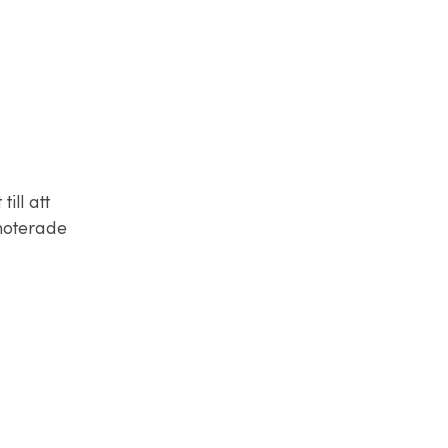
ill att
noterade