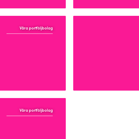
Våra portföljbolag
Triomed
Våra portföljbolag