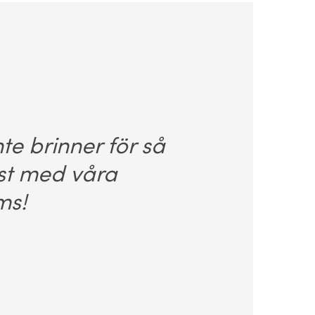
nte brinner för så
est med våra
ms!