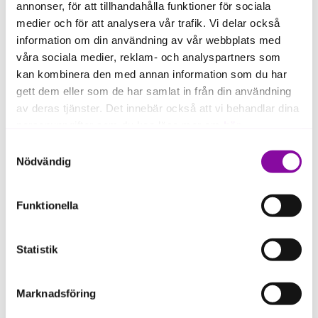
annonser, för att tillhandahålla funktioner för sociala
medier och för att analysera vår trafik. Vi delar också
information om din användning av vår webbplats med
våra sociala medier, reklam- och analyspartners som
kan kombinera den med annan information som du har
Brain Stimulation
gett dem eller som de har samlat in från din användning
av deras tjänster. Det innebär också att vi behandlar dina
Brain Stimulation has developed an effective
rehabilitation method for stroke patients that
personuppgifter som du kan läsa mer om
här
.
combines neuroscience with virtual reality technology
Samtyckesval
stimulating and mending broken neuronal networks
Om du klickar på avvisa kommer användning av kakor
Nödvändig
in the brain. In a virtual reality environment, an
eller delning av information enligt ovan, inte att ske,
intense individualized scanning training is combined
förutom för kakor som är nödvändiga för att hemsidan
Funktionella
with stimulation of the senses using 3D games and
ska fungera se mer under inställningar.
robotics.
Statistik
Marknadsföring