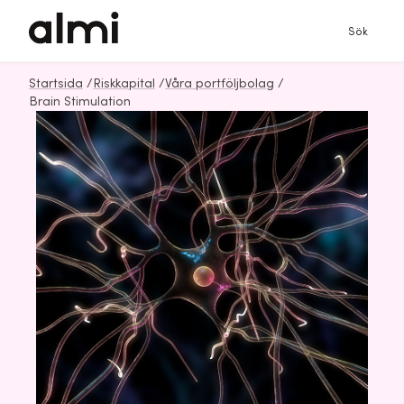
Sök
Startsida
/
Riskkapital
/
Våra portföljbolag
/
Brain Stimulation