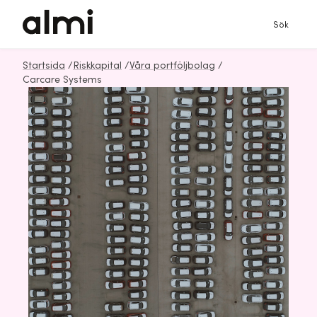
Sök
Startsida
/
Riskkapital
/
Våra portföljbolag
/
Carcare Systems