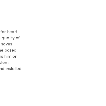
for heart
 quality of
d saves
ome based
ns him or
ystem
nd installed