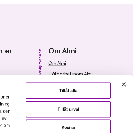
nter
Om Almi
Lär dig mer om oss
Om Almi
Hållbarhet inom Almi
& svar
Organisation
Tillåt alla
ormation
Karriär
ioner
dning
Upphandlingar
Tillåt urval
a den
Media och press
g av
er om
Avvisa