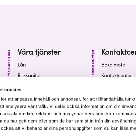
Våra tjänster
Kontaktce
Vi hjälper dig med
Kontakt och frågor
Lån
Boka möte
Riskkapital
Kontaktcenter
Affärsutveckling
Vanliga frågor 
r cookies
Kunskap och inspiration
Leverantörsinf
r att anpassa innehåll och annonser, för att tillhandahålla funkt
att analysera vår trafik. Vi delar också information om din använ
 sociala medier, reklam- och analyspartners som kan kombiner
 du har gett dem eller som de har samlat in från din användnin
r också att vi behandlar dina personuppgifter som du kan läsa m