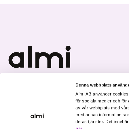
Vi investerar i hållbar tillväxt
Denna webbplats använde
Almi AB använder cookies fö
för sociala medier och för 
av vår webbplats med våra
med annan information som
deras tjänster. Det innebä
här
.