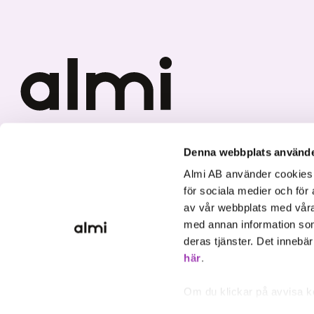
Vi investerar i hållbar tillväxt
Denna webbplats använde
Almi AB använder cookies fö
för sociala medier och för 
av vår webbplats med våra
med annan information som
deras tjänster. Det innebä
här
.
Om du klickar på avvisa k
inte att ske, förutom för 