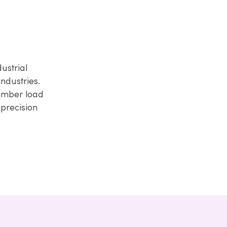
ustrial
industries.
timber load
 precision