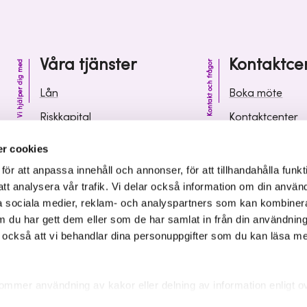
Våra tjänster
Kontaktce
Vi hjälper dig med
Kontakt och frågor
Lån
Boka möte
Riskkapital
Kontaktcenter
Affärsutveckling
Vanliga frågor 
r cookies
Kunskap och inspiration
Leverantörsinf
r att anpassa innehåll och annonser, för att tillhandahålla funkt
att analysera vår trafik. Vi delar också information om din använ
 sociala medier, reklam- och analyspartners som kan kombiner
 du har gett dem eller som de har samlat in från din användnin
r också att vi behandlar dina personuppgifter som du kan läsa m
ommer användning av kakor eller delning av information enligt o
kakor som är nödvändiga för att hemsidan ska fungera se mer und