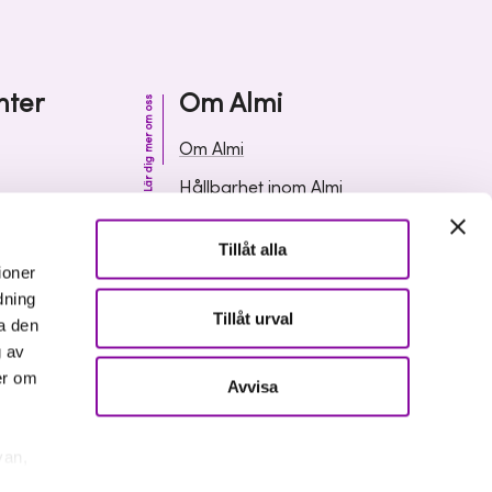
nter
Om Almi
Lär dig mer om oss
Om Almi
Hållbarhet inom Almi
& svar
Organisation
Tillåt alla
ormation
Karriär
ioner
dning
Upphandlingar
Tillåt urval
a den
Media och press
g av
er om
Avvisa
van,
er