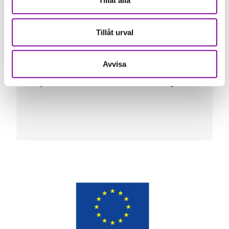
Tillåt alla
begränsad data.
Med flera ledande industribolag som
Tillåt urval
kunder ser vi goda möjligheter för
Digiclean att fortsätta växa i Norden
och på sikt internationellt."
Avvisa
Jonathan Lannö, Investment Manager