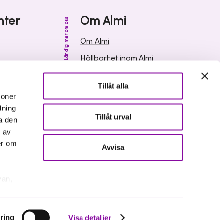
nter
Om Almi
Lär dig mer om oss
Om Almi
Hållbarhet inom Almi
& svar
Organisation
Tillåt alla
ormation
Karriär
ioner
dning
Upphandlingar
Tillåt urval
a den
Media och press
g av
er om
Avvisa
van,
er
ring
Visa detaljer