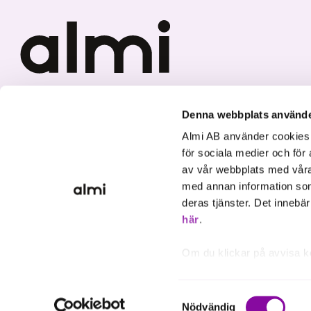
Vi investerar i hållbar tillväxt
Denna webbplats använde
Almi AB använder cookies fö
för sociala medier och för 
av vår webbplats med våra
med annan information som
deras tjänster. Det innebä
här
.
Om du klickar på avvisa k
inte att ske, förutom för 
inställningar.
Samtyckesval
Nödvändig