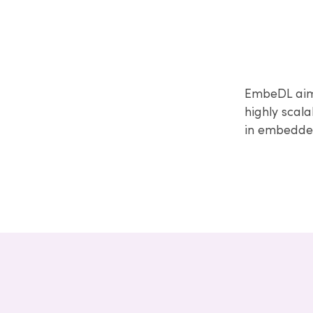
EmbeDL aims
highly scal
in embedde