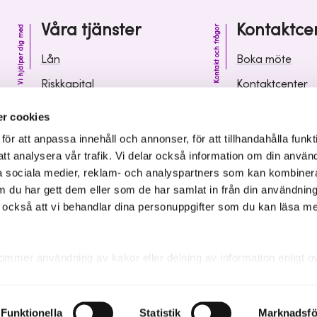
Våra tjänster
Kontaktce
Vi hjälper dig med
Kontakt och frågor
Lån
Boka möte
Riskkapital
Kontaktcenter
Affärsutveckling
Vanliga frågor 
r cookies
Kunskap och inspiration
Leverantörsinf
r att anpassa innehåll och annonser, för att tillhandahålla funkt
att analysera vår trafik. Vi delar också information om din använ
 sociala medier, reklam- och analyspartners som kan kombiner
 du har gett dem eller som de har samlat in från din användnin
r också att vi behandlar dina personuppgifter som du kan läsa m
ommer användning av kakor eller delning av information enligt o
kakor som är nödvändiga för att hemsidan ska fungera se mer und
Funktionella
Statistik
Marknadsfö