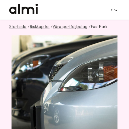
Sök
Startsida
/
Riskkapital
/
Våra portföljbolag
/
FastPark