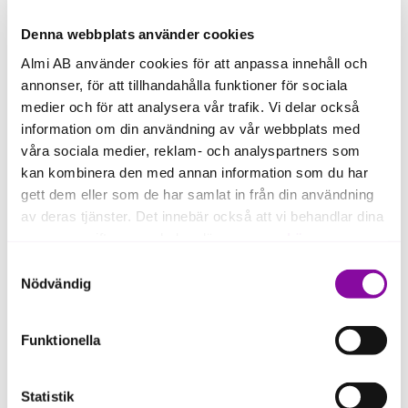
Denna webbplats använder cookies
Almi AB använder cookies för att anpassa innehåll och
annonser, för att tillhandahålla funktioner för sociala
medier och för att analysera vår trafik. Vi delar också
information om din användning av vår webbplats med
våra sociala medier, reklam- och analyspartners som
kan kombinera den med annan information som du har
gett dem eller som de har samlat in från din användning
av deras tjänster. Det innebär också att vi behandlar dina
personuppgifter som du kan läsa mer om
här
.
Samtyckesval
Om du klickar på avvisa kommer användning av kakor
Nödvändig
eller delning av information enligt ovan, inte att ske,
Därför valde vi att investera i
förutom för kakor som är nödvändiga för att hemsidan
FenoMark Diagnostics
Funktionella
ska fungera se mer under inställningar.
Statistik
"FenoMark tar sig an en av de stora