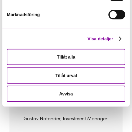
utmaningarna inom cancerbehandling
– att säkerställa att rätt patient får rätt
Marknadsföring
behandling i rätt tid. Vi ser en stor
potential i bolagets teknologi och team,
som är i absolut världsklass inom klinisk
proteomik.
Visa detaljer
Tillåt alla
Med en snabbt växande marknad och
en teknik som kan förbättra både
Tillåt urval
patientutfall och sjukvårdens effektivitet
ser vi fram emot att stötta FenoMark på
deras tillväxtresa.”
Avvisa
Gustav Notander, Investment Manager