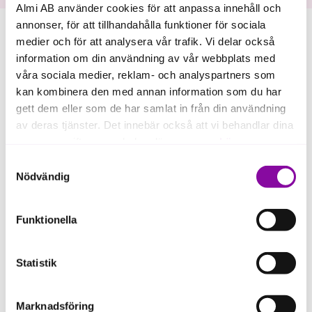
Almi AB använder cookies för att anpassa innehåll och
annonser, för att tillhandahålla funktioner för sociala
medier och för att analysera vår trafik. Vi delar också
information om din användning av vår webbplats med
våra sociala medier, reklam- och analyspartners som
kan kombinera den med annan information som du har
gett dem eller som de har samlat in från din användning
av deras tjänster. Det innebär också att vi behandlar dina
Genagon has developed a platform to identify novel
personuppgifter som du kan läsa mer om
här
.
pathways in immune cells and discovered a new
mechanism which cancers use to inhibit the innate
Samtyckesval
Om du klickar på avvisa kommer användning av kakor
immune system: Macrophages, Dendritic cells, and
Nödvändig
NK-cells. These cells are essential to recruit, train, and
eller delning av information enligt ovan, inte att ske,
activate cancer specific T-cells to attack and destroy
förutom för kakor som är nödvändiga för att hemsidan
Funktionella
their target. By blocking these inhibitory pathways
ska fungera se mer under inställningar.
Genagon will increase response rates in immuno-
oncology.
Statistik
Marknadsföring