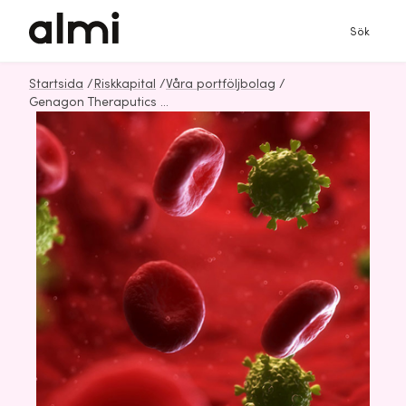
Sök
Startsida
/
Riskkapital
/
Våra portföljbolag
/
Genagon Theraputics AB