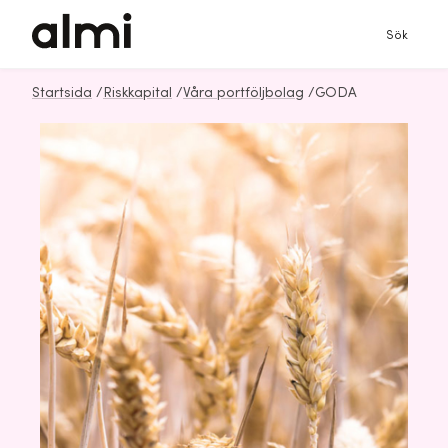
Sök
Startsida
/
Riskkapital
/
Våra portföljbolag
/
GODA