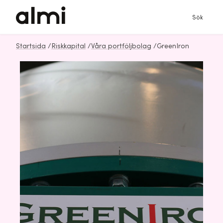
Sök
Startsida
/
Riskkapital
/
Våra portföljbolag
/
GreenIron