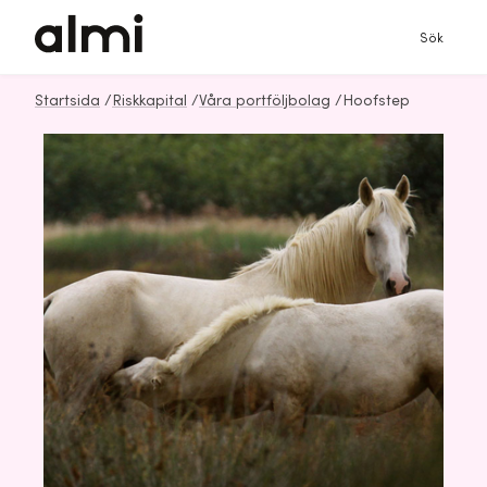
Sök
Startsida
/
Riskkapital
/
Våra portföljbolag
/
Hoofstep