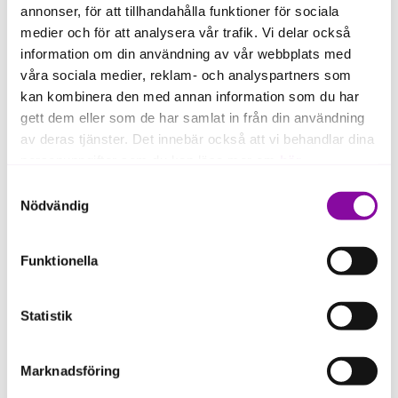
annonser, för att tillhandahålla funktioner för sociala
medier och för att analysera vår trafik. Vi delar också
information om din användning av vår webbplats med
våra sociala medier, reklam- och analyspartners som
kan kombinera den med annan information som du har
gett dem eller som de har samlat in från din användning
Hoofstep offers a new and unique concept
av deras tjänster. Det innebär också att vi behandlar dina
connecting horse and horse owners a real-time
personuppgifter som du kan läsa mer om
här
.
basis wherever the owner is. Hoofstep surveys every
part of the horse's day by analyzing objective
Samtyckesval
Om du klickar på avvisa kommer användning av kakor
behavioral data in combination with advanced
Nödvändig
eller delning av information enligt ovan, inte att ske,
technology. Thus abnormalities which can affect the
horses well-being can be detected instantly. Their
förutom för kakor som är nödvändiga för att hemsidan
Funktionella
mission is to improve the overall health of the horse
ska fungera se mer under inställningar.
and help owners stay informed.
Statistik
Marknadsföring