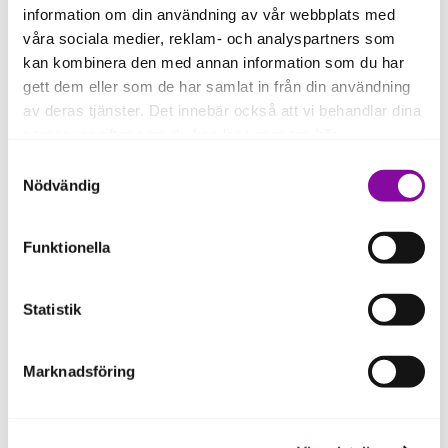
information om din användning av vår webbplats med
våra sociala medier, reklam- och analyspartners som
kan kombinera den med annan information som du har
gett dem eller som de har samlat in från din användning
av deras tjänster. Det innebär också att vi behandlar dina
personuppgifter som du kan läsa mer om
här
.
Itatake is an award winning Swedish game studio
that builds a broad portfolio of truly innovative
Samtyckesval
Om du klickar på avvisa kommer användning av kakor
casual and mid-core games with focus on mobile
Nödvändig
eller delning av information enligt ovan, inte att ske,
devices. Unique gameplay mechanics, visuals, mood
and high production value are core valu
förutom för kakor som är nödvändiga för att hemsidan
Funktionella
ska fungera se mer under inställningar.
Statistik
Marknadsföring