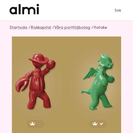
Sök
Startsida
/
Riskkapital
/
Våra portföljbolag
/
Itatake