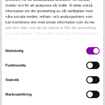
medier och för att analysera vår trafik. Vi delar också
information om din användning av vår webbplats med
våra sociala medier, reklam- och analyspartners som
kan kombinera den med annan information som du har
MaintMaster offers a maintenance system that
gett dem eller som de har samlat in från din användning
makes work easier and more efficient with
av deras tjänster. Det innebär också att vi behandlar dina
unparalleled flexibility and a customer-friendly
personuppgifter som du kan läsa mer om
här
.
system combined with optimal functionality.
Samtyckesval
MaintMaster gives full control, like a flexible toolbox,
Om du klickar på avvisa kommer användning av kakor
Nödvändig
scalable and tailored to any business. A maintenance
eller delning av information enligt ovan, inte att ske,
system that is designed to organize, plan, unify and
förutom för kakor som är nödvändiga för att hemsidan
streamline the workflow.
Funktionella
ska fungera se mer under inställningar.
Statistik
Marknadsföring