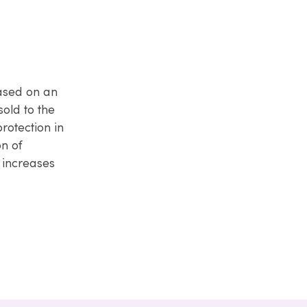
Based on an
old to the
rotection in
on of
 increases