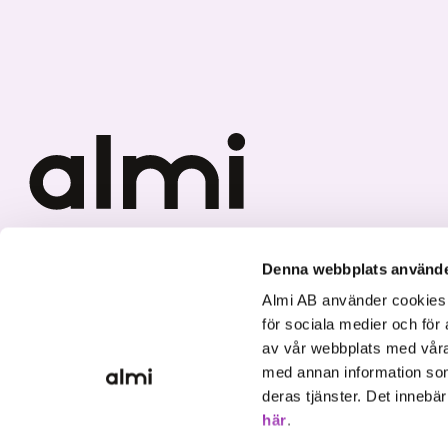
Vi investerar i hållbar tillväxt
Denna webbplats använde
Almi AB använder cookies fö
för sociala medier och för 
av vår webbplats med våra
med annan information som
deras tjänster. Det innebä
här
.