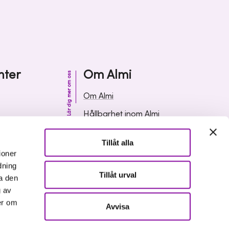
nter
Om Almi
Lär dig mer om oss
Om Almi
Hållbarhet inom Almi
& svar
Organisation
Tillåt alla
ormation
Karriär
ioner
dning
Upphandlingar
Tillåt urval
a den
Media och press
g av
er om
Avvisa