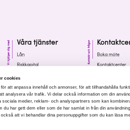
Våra tjänster
Kontaktce
Vi hjälper dig med
Kontakt och frågor
Lån
Boka möte
Riskkapital
Kontaktcenter
Affärsutveckling
Vanliga frågor 
r cookies
Kunskap och inspiration
Leverantörsinf
r att anpassa innehåll och annonser, för att tillhandahålla funkt
att analysera vår trafik. Vi delar också information om din använ
 sociala medier, reklam- och analyspartners som kan kombiner
 du har gett dem eller som de har samlat in från din användnin
r också att vi behandlar dina personuppgifter som du kan läsa m