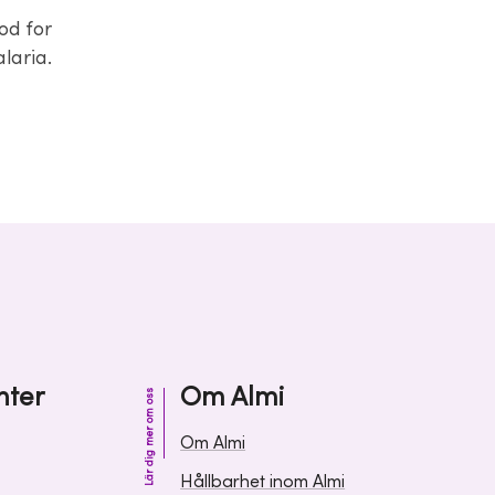
od for
laria.
nter
Om Almi
Lär dig mer om oss
Om Almi
Hållbarhet inom Almi