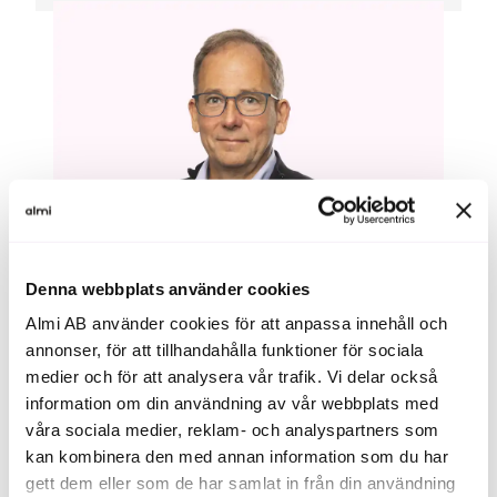
Denna webbplats använder cookies
Almi AB använder cookies för att anpassa innehåll och
annonser, för att tillhandahålla funktioner för sociala
medier och för att analysera vår trafik. Vi delar också
information om din användning av vår webbplats med
Erik Madeyski Bengtson, Investment Manager Almi Invest GreenTech
våra sociala medier, reklam- och analyspartners som
kan kombinera den med annan information som du har
Därför valde vi att investera i
gett dem eller som de har samlat in från din användning