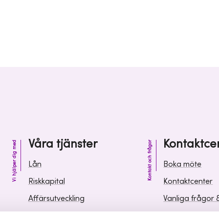
Våra tjänster
Kontaktce
Vi hjälper dig med
Kontakt och frågor
Lån
Boka möte
Riskkapital
Kontaktcenter
Affärsutveckling
Vanliga frågor 
Kunskap och inspiration
Leverantörsinf