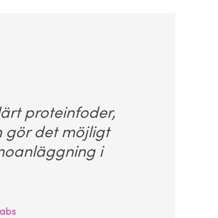
lärt proteinfoder,
n gör det möjligt
emoanläggning i
labs