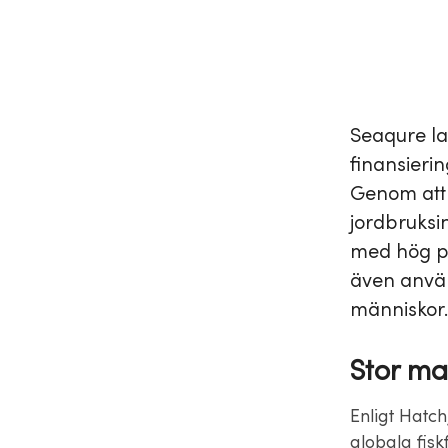
Seaqure la
finansieri
Genom att 
jordbruksi
med hög pr
även använ
människor
Stor ma
Enligt Hatch
globala fis