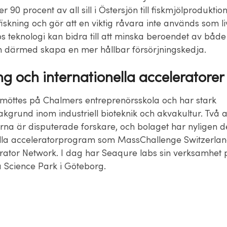
 90 procent av all sill i Östersjön till fiskmjölproduktion,
utfiskning och gör att en viktig råvara inte används som l
 teknologi kan bidra till att minska beroendet av både 
h därmed skapa en mer hållbar försörjningskedja.
ng och internationella acceleratore
öttes på Chalmers entreprenörsskola och har stark
akgrund inom industriell bioteknik och akvakultur. Två 
a är disputerade forskare, och bolaget har nyligen del
ella acceleratorprogram som MassChallenge Switzerlan
rator Network. I dag har Seaqure labs sin verksamhet 
 Science Park i Göteborg.