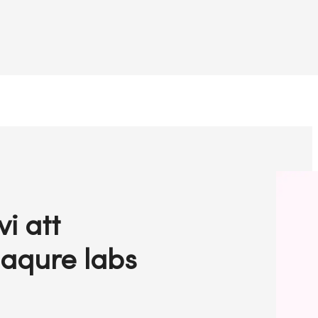
i att
eaqure labs