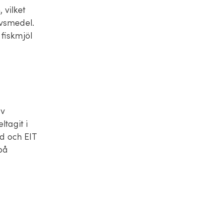
 vilket
ivsmedel.
fiskmjöl
r
av
tagit i
d och EIT
på