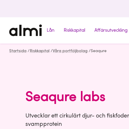
Lån
Riskkapital
Affärsutveckling
Startsida
/
Riskkapital
/
Våra portföljbolag
/
Seaqure
Seaqure labs
Utvecklar ett cirkulärt djur- och fiskfode
svampprotein