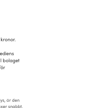
 kronor.
rediens
ll bolaget
för
ys, är den
äxer snabbt.