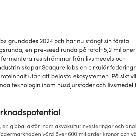
bs grundades 2024 och har nu stängt sin första
ngsrunda, en pre-seed runda på totalt 5,2 miljoner
fermentera restströmmar från livsmedels och
ndustrin skapar Seaqure labs en cirkulär fodering
oteinhalt utan att belasta ekosystemen. På sikt vi
da teknologin inom husdjursfoder och livsmedel 
.
rknadspotential
, en global aktör inom akvakulturinvesteringar och anal
kfodermarknaden värd över 600 miljarder kronor och v