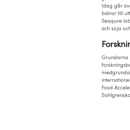
Idag går över
bidrar till 
Seaqure labs
och soja oc
Forskni
Grundarna m
forskningsb
medgrundarn
internation
Food Accele
Sahlgrenska