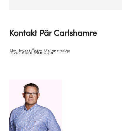
Kontakt Pär Carlshamre
Almi Invest Östra Mellansverige
Investment Manager