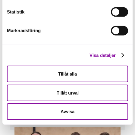
Därför valde vi att investera i
Sonicflora
Statistik
Marknadsföring
Att växter ger ifrån sig ultraljud är i sig
fascinerande. Sonicflora använder den
insikten på ett innovativt sätt för att
minska resursslöseri, stärka skördarna
Visa detaljer
och förbättra beslutsfattandet i
odlingen. Vi ser fram emot att stötta
Tillåt alla
bolaget på resan mot en mer
datadriven och hållbar jordbrukssektor."
Tillåt urval
Pär Carlshamre, Investment Manager
Avvisa