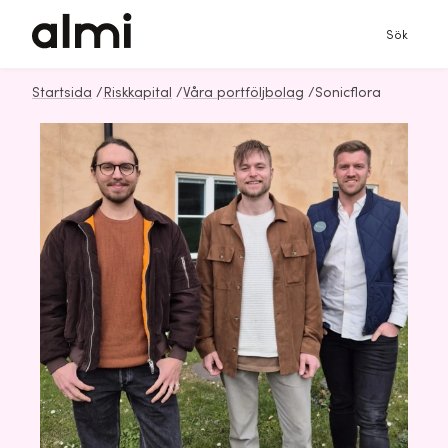
Sök
Startsida
/
Riskkapital
/
Våra portföljbolag
/
Sonicflora