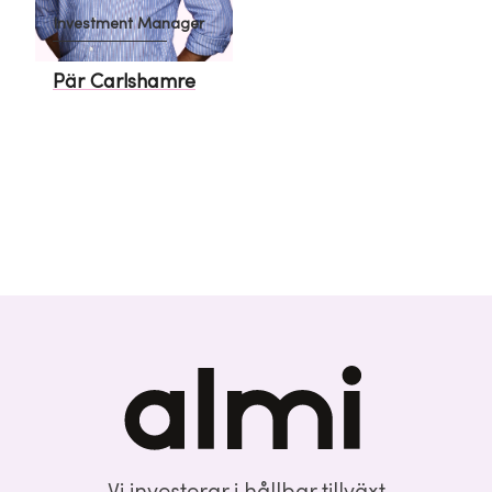
Investment Manager
Pär Carlshamre
Vi investerar i hållbar tillväxt