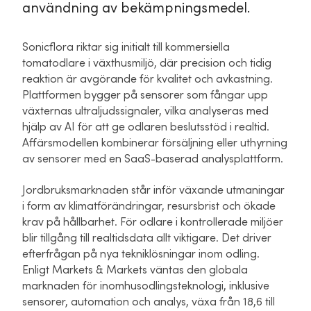
användning av bekämpningsmedel.
Sonicflora riktar sig initialt till kommersiella
tomatodlare i växthusmiljö, där precision och tidig
reaktion är avgörande för kvalitet och avkastning.
Plattformen bygger på sensorer som fångar upp
växternas ultraljudssignaler, vilka analyseras med
hjälp av AI för att ge odlaren beslutsstöd i realtid.
Affärsmodellen kombinerar försäljning eller uthyrning
av sensorer med en SaaS-baserad analysplattform.
Jordbruksmarknaden står inför växande utmaningar
i form av klimatförändringar, resursbrist och ökade
krav på hållbarhet. För odlare i kontrollerade miljöer
blir tillgång till realtidsdata allt viktigare. Det driver
efterfrågan på nya tekniklösningar inom odling.
Enligt Markets & Markets väntas den globala
marknaden för inomhusodlingsteknologi, inklusive
sensorer, automation och analys, växa från 18,6 till