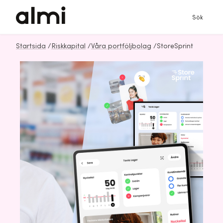
Sök
Startsida
/
Riskkapital
/
Våra portföljbolag
/
StoreSprint