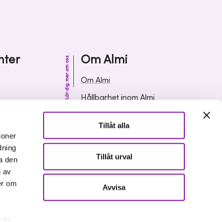
nter
Om Almi
Lär dig mer om oss
Om Almi
Hållbarhet inom Almi
& svar
Organisation
Tillåt alla
ormation
Karriär
ioner
dning
Upphandlingar
Tillåt urval
a den
Media och press
g av
er om
Avvisa
van,