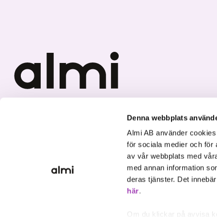
Vi investerar i hållbar tillväxt
Denna webbplats använde
Almi AB använder cookies fö
för sociala medier och för 
av vår webbplats med våra
med annan information som
deras tjänster. Det innebä
här
.
Om du klickar på avvisa k