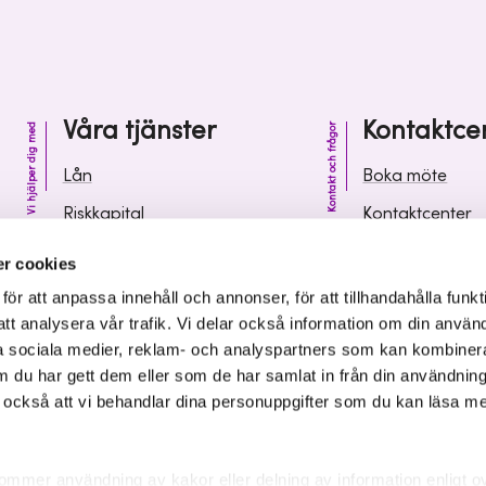
Våra tjänster
Kontaktce
Vi hjälper dig med
Kontakt och frågor
Lån
Boka möte
Riskkapital
Kontaktcenter
Affärsutveckling
Vanliga frågor 
r cookies
Kunskap och inspiration
Leverantörsinf
r att anpassa innehåll och annonser, för att tillhandahålla funkt
att analysera vår trafik. Vi delar också information om din använ
 sociala medier, reklam- och analyspartners som kan kombiner
 du har gett dem eller som de har samlat in från din användnin
r också att vi behandlar dina personuppgifter som du kan läsa m
ommer användning av kakor eller delning av information enligt o