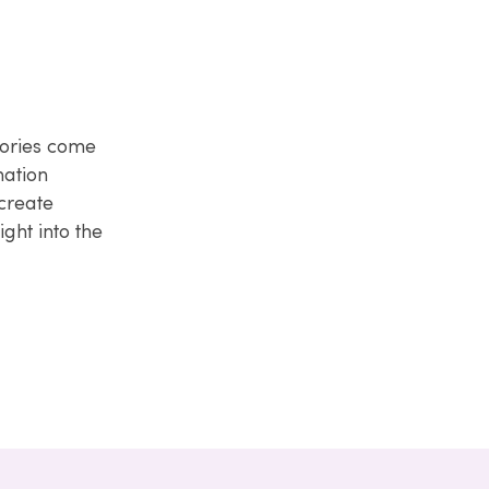
tories come
nation
create
ght into the