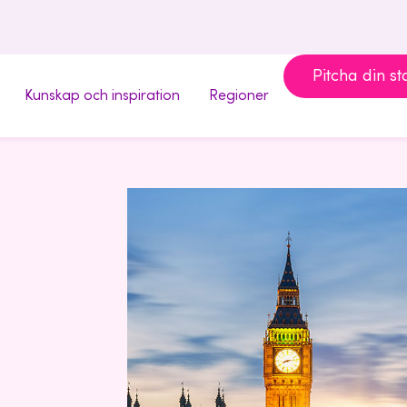
Pitcha din st
Kunskap och inspiration
Regioner