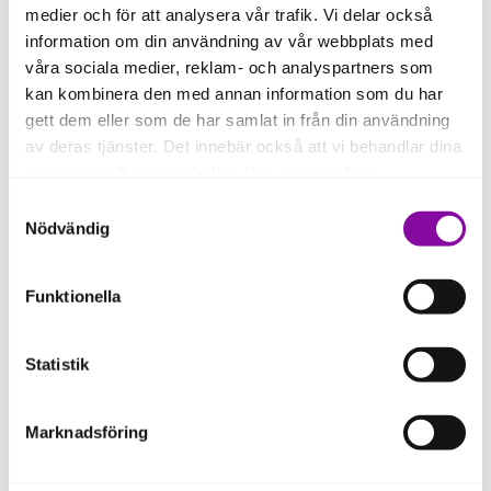
medier och för att analysera vår trafik. Vi delar också
information om din användning av vår webbplats med
våra sociala medier, reklam- och analyspartners som
kan kombinera den med annan information som du har
gett dem eller som de har samlat in från din användning
av deras tjänster. Det innebär också att vi behandlar dina
We make components and packaging for the next
personuppgifter som du kan läsa mer om
här
.
generation of wireless. We offer best-in-class
performance, size and weight in a truly scalable
Samtyckesval
Om du klickar på avvisa kommer användning av kakor
platform.
Nödvändig
eller delning av information enligt ovan, inte att ske,
TeraSi's mission is to enable our wireless future by
förutom för kakor som är nödvändiga för att hemsidan
Funktionella
bringing our technology to the masses.
ska fungera se mer under inställningar.
Statistik
Marknadsföring