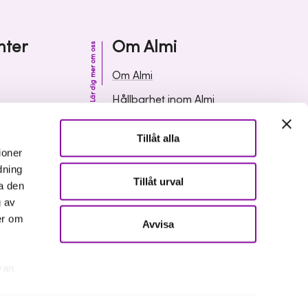
nter
Om Almi
Lär dig mer om oss
Om Almi
Hållbarhet inom Almi
& svar
Organisation
Tillåt alla
ormation
Karriär
ioner
dning
Upphandlingar
Tillåt urval
a den
Media och press
g av
er om
Avvisa
van,
er