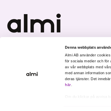
Vi investerar i hållbar tillväxt
Denna webbplats använde
Almi AB använder cookies fö
för sociala medier och för 
av vår webbplats med våra
med annan information som
deras tjänster. Det innebä
här
.
Om du klickar på avvisa k
inte att ske, förutom för 
inställningar.