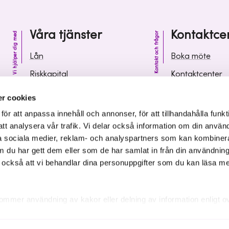
Våra tjänster
Kontaktce
Vi hjälper dig med
Kontakt och frågor
Lån
Boka möte
Riskkapital
Kontaktcenter
Affärsutveckling
Vanliga frågor 
r cookies
Kunskap och inspiration
Leverantörsinf
r att anpassa innehåll och annonser, för att tillhandahålla funkt
att analysera vår trafik. Vi delar också information om din använ
 sociala medier, reklam- och analyspartners som kan kombiner
 du har gett dem eller som de har samlat in från din användnin
r också att vi behandlar dina personuppgifter som du kan läsa m
ommer användning av kakor eller delning av information enligt o
kakor som är nödvändiga för att hemsidan ska fungera se mer und