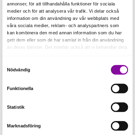
annonser, för att tillhandahålla funktioner för sociala
medier och för att analysera vår trafik. Vi delar också
information om din användning av vår webbplats med
våra sociala medier, reklam- och analyspartners som
kan kombinera den med annan information som du har
gett dem eller som de har samlat in från din användning
Umecrine Cognition is developing pharmaceuticals
av deras tjänster. Det innebär också att vi behandlar dina
against neurological disorders in the central nervous
personuppgifter som du kan läsa mer om
här
.
system, CNS. The company is focused on the
development and commercialization of novel
Samtyckesval
Om du klickar på avvisa kommer användning av kakor
therapeutics to treat Hepatic Encephalopathy in
Nödvändig
eller delning av information enligt ovan, inte att ske,
patients with liver disease and for treatment of
excessive daytime sleepiness in patients with
förutom för kakor som är nödvändiga för att hemsidan
Funktionella
idiopathic hypersomnia.
ska fungera se mer under inställningar.
Statistik
Marknadsföring