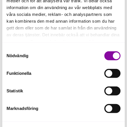
medier och för att analysera vår trafik. Vi delar också
information om din användning av vår webbplats med
våra sociala medier, reklam- och analyspartners som
kan kombinera den med annan information som du har
gett dem eller som de har samlat in från din användning
av deras tjänster. Det innebär också att vi behandlar dina
A digital marketplace for buying and selling timber
personuppgifter som du kan läsa mer om
här
.
throughout Sweden, making it easier for buyers and
Samtyckesval
sellers to find each other. The vision is to create a
Om du klickar på avvisa kommer användning av kakor
Nödvändig
simple, transparent and profitable timber market for
eller delning av information enligt ovan, inte att ske,
all its players.
förutom för kakor som är nödvändiga för att hemsidan
Funktionella
ska fungera se mer under inställningar.
Statistik
Marknadsföring