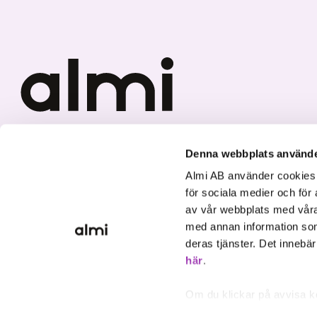
Vi investerar i hållbar tillväxt
Denna webbplats använde
Almi AB använder cookies fö
för sociala medier och för 
av vår webbplats med våra
med annan information som
deras tjänster. Det innebä
här
.
Om du klickar på avvisa k
inte att ske, förutom för 