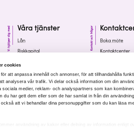
Våra tjänster
Kontaktce
Vi hjälper dig med
Kontakt och frågor
Lån
Boka möte
Riskkapital
Kontaktcenter
Affärsutveckling
Vanliga frågor 
r cookies
Kunskap och inspiration
Leverantörsinf
r att anpassa innehåll och annonser, för att tillhandahålla funkt
att analysera vår trafik. Vi delar också information om din använ
 sociala medier, reklam- och analyspartners som kan kombiner
 du har gett dem eller som de har samlat in från din användnin
r också att vi behandlar dina personuppgifter som du kan läsa m
ommer användning av kakor eller delning av information enligt o
kakor som är nödvändiga för att hemsidan ska fungera se mer und