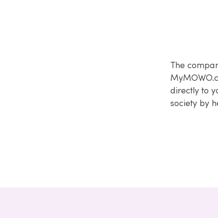
The company
MyMOWO.com.
directly to 
society by 