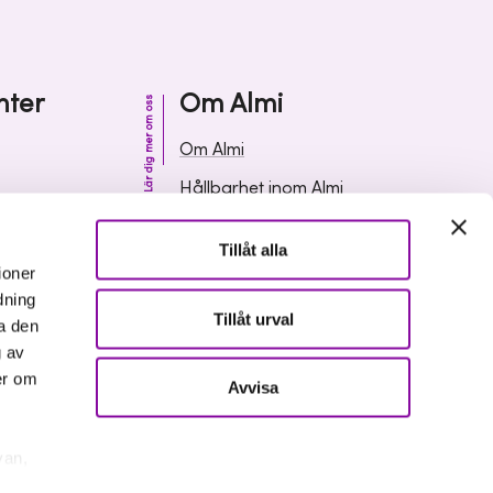
nter
Om Almi
Lär dig mer om oss
Om Almi
Hållbarhet inom Almi
& svar
Organisation
Tillåt alla
ormation
Karriär
ioner
dning
Upphandlingar
Tillåt urval
a den
Media och press
g av
er om
Avvisa
van,
er