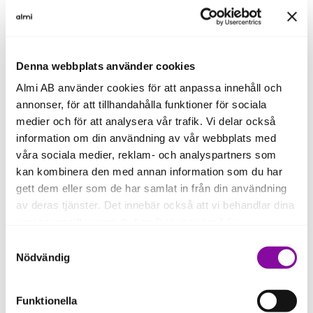
Denna webbplats använder cookies
Almi AB använder cookies för att anpassa innehåll och
annonser, för att tillhandahålla funktioner för sociala
medier och för att analysera vår trafik. Vi delar också
information om din användning av vår webbplats med
våra sociala medier, reklam- och analyspartners som
kan kombinera den med annan information som du har
gett dem eller som de har samlat in från din användning
av deras tjänster. Det innebär också att vi behandlar dina
personuppgifter som du kan läsa mer om
här
.
Samtyckesval
Om du klickar på avvisa kommer användning av kakor
Nödvändig
eller delning av information enligt ovan, inte att ske,
förutom för kakor som är nödvändiga för att hemsidan
Funktionella
ska fungera se mer under inställningar.