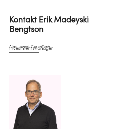
Kontakt Erik Madeyski
Bengtson
Almi Invest GreenTech
Investment Manager